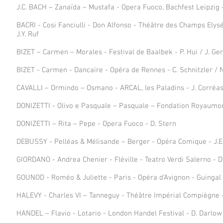
J.C. BACH – Zanaïda – Mustafa - Opera Fuoco, Bachfest Leipzig - 
BACRI - Cosi Fanciulli - Don Alfonso - Théâtre des Champs Elys
J.Y. Ruf
BIZET – Carmen – Morales - Festival de Baalbek - P. Hui / J. Ge
BIZET - Carmen - Dancaïre - Opéra de Rennes - C. Schnitzler / N
CAVALLI – Ormindo – Osmano - ARCAL, les Paladins - J. Corréa
DONIZETTI - Olivo e Pasquale – Pasquale – Fondation Royaumon
DONIZETTI – Rita – Pepe - Opera Fuoco - D. Stern
DEBUSSY - Pelléas & Mélisande – Berger - Opéra Comique - J.E
GIORDANO - Andrea Chenier - Fléville - Teatro Verdi Salerno - D
GOUNOD - Roméo & Juliette - Paris - Opéra d’Avignon - Guingal 
HALEVY - Charles VI – Tanneguy - Théâtre Impérial Compiègne -
HANDEL – Flavio - Lotario - London Handel Festival - D. Darlow