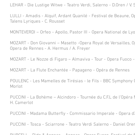
LEHAR - Die Lustige Witwe - Teatro Verdi, Salerno - D.Oren / V. 
LULLI - Amadis - Alquif, Ardant Quanilé - Festival de Beaune, O
Talens Lyriques - C. Rousset
MONTEVERDI – Orfeo - Apollo, Pastor III - Opera National de Lyon 
MOZART - Don Giovanni – Masetto -Opera Royal de Versailles, Op
Opera de Rennes - A. Hermus / A. Freyer
MOZART - Le Nozze di Figaro – Almaviva - Tour - Opera Fuoco -
MOZART - La Flute Enchantée - Papageno - Opéra de Rennes
POULENC - Les Mamelles de Tirésias - le Fils - BBC Symphony O
Morlot
PUCCINI - La Bohème – Alcindoro - Tournée du C.F.L de l’Opéra N
H. Camerlot
PUCCINI - Madama Butterfly - Commissario Imperale - Opera d’
PUCCINI - Tosca - Sciarrone - Teatro Verdi Salerno - Daniel Oren