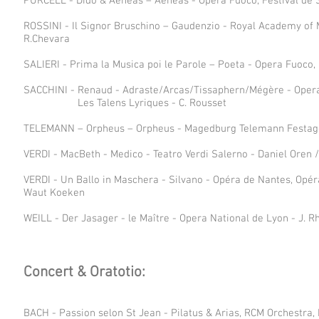
PURCELL - Dido & Aeneas – Aeneas - Opera Fuoco, Festival de St
ROSSINI - Il Signor Bruschino – Gaudenzio - Royal Academy of 
R.Chevara
SALIERI - Prima la Musica poi le Parole – Poeta - Opera Fuoco, F
SACCHINI - Renaud - Adraste/Arcas/Tissaphern/Mégère - Opera
Les Talens Lyriques - C. Rousset
TELEMANN – Orpheus – Orpheus - Magedburg Telemann Festage -
VERDI - MacBeth - Medico - Teatro Verdi Salerno - Daniel Oren 
VERDI - Un Ballo in Maschera - Silvano - Opéra de Nantes, Opéra
Waut Koeken
WEILL - Der Jasager - le Maître - Opera National de Lyon - J. Rh
Concert & Oratotio:
BACH - Passion selon St Jean - Pilatus & Arias, RCM Orchestra, L